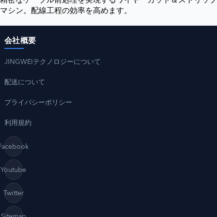
精密なケーブル前処理を実現するワイヤーカット＆ストリップ
マシン。配線工程の効率を高めます。
会社概要
JINGWEIテクノロジーについて
配送について
プライバシーポリシー
利用規約
Facebook
Youtube
Twitter
Sitemap