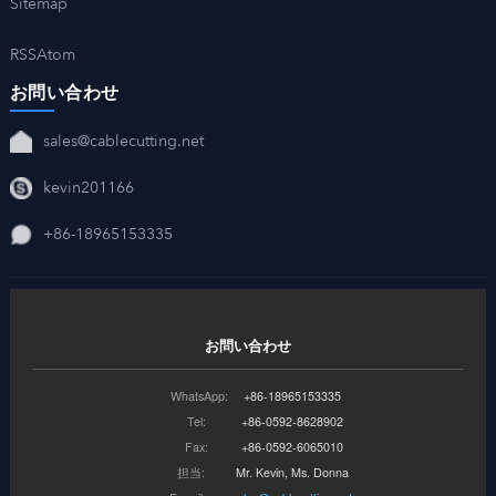
Sitemap
RSS
Atom
お問い合わせ
sales@cablecutting.net
kevin201166
+86-18965153335
お問い合わせ
WhatsApp:
+86-18965153335
Tel:
+86-0592-8628902
Fax:
+86-0592-6065010
担当:
Mr. Kevin, Ms. Donna