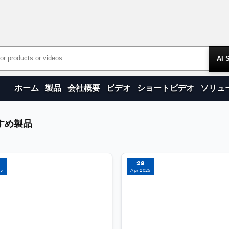
Products
ホーム
製品
会社概要
ビデオ
ショートビデオ
ソリュ
＆サプライヤー | JINGWE
すめ製品
28
プレミアムツイストタイマシ
25
Apr 2025
させましょ