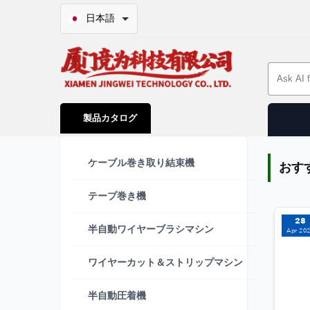
日本語
Search 
製品カタログ
ワイヤーハーネス加工装置メーカー
ケーブル巻き取り結束機
おす
テープ巻き機
28
半自動ワイヤーブラシマシン
Apr 20
ワイヤーカット＆ストリップマシン
半自動圧着機