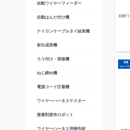
自動ワイヤーフィーダー
自動ワ
自動はんだ付け機
ナイロンケーブルタイ結束機
射出成形機
ろう付け・溶接機
28
Apr 20
ねじ締め機
電源コード圧着機
ワイヤーハーネステスター
接着剤塗布ロボット
ワイヤーハーネス用梱包材