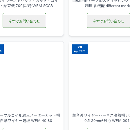
ワイヤーストリップ・カット・コイ
自動同軸ケーブルストリッピング
・結束機 700個/時 WPM-SCCB
精度 多機能 different mode
今すぐお問い合わせ
今すぐお問い合わせ
28
25
Apr 2025
ーブルコイル結束メーターカット機
超音波ワイヤーハーネス溶着機 
自動ワイヤー処理 WPM-40-80
0.5-20mm²対応 WPM-00