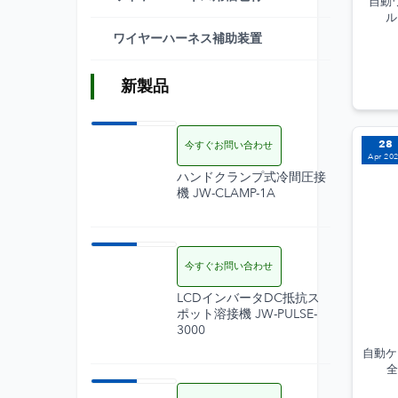
自動
ル
ワイヤーハーネス補助装置
新製品
23
Jul 2026
28
今すぐお問い合わせ
Apr 20
ハンドクランプ式冷間圧接
機 JW-CLAMP-1A
23
Jul 2026
今すぐお問い合わせ
LCDインバータDC抵抗ス
ポット溶接機 JW-PULSE-
3000
自動ケ
全
21