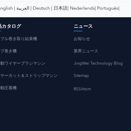
nglish |
العربية |
Deutsch |
日本語|
Nederlands|
Português|
品カタログ
ニュース
ーブル巻き取り結束機
お知らせ
ープ巻き機
業界ニュース
自動ワイヤーブラシマシン
JingWei Technology Blog
イヤーカット＆ストリップマシン
Sitemap
自動圧着機
RSS
Atom