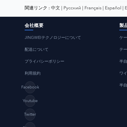
関連リンク :
中文 |
Русский |
Français |
Español |
E
会社概要
製
JINGWEIテクノロジーについて
ケ
配送について
テ
プライバシーポリシー
半
利用規約
ワ
半
Facebook
Youtube
Twitter