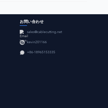
お問い合わせ
sales@cablecutting.net
kevin201166
+86-18965153335