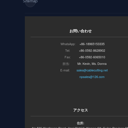
Sitemap
お問い合わせ
WhatsApp:
+86-18965153335
Tel:
+86-0592-8628902
Fax:
+86-0592-6065010
担当:
Mr. Kevin, Ms. Donna
E-mail:
sales@cablecutting.net
npsales@126.com
アクセス
住所: