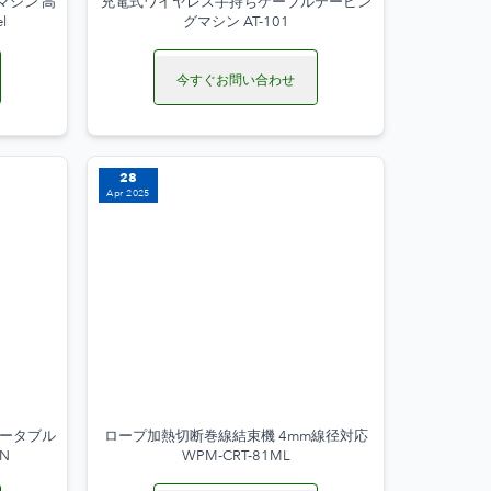
マシン 高
充電式ワイヤレス手持ちケーブルテーピン
l
グマシン AT-101
今すぐお問い合わせ
28
Apr 2025
ポータブル
ロープ加熱切断巻線結束機 4mm線径対応
1N
WPM-CRT-81ML